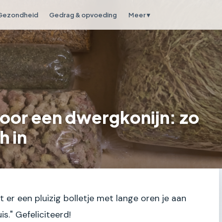
Gezondheid
Gedrag & opvoeding
Meer ▾
or een dwergkonijn: zo
h in
jkt er een pluizig bolletje met lange oren je aan
is." Gefeliciteerd!