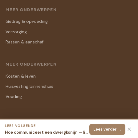
MEER ONDERWERPEN
Gedrag & opvoeding
Verzorging
Rassen & aanschaf
MEER ONDERWERPEN
Kosten & leven
Huisvesting binnenshuis
Voeding
LEES VOLGENDE
© 2026 Binnen Konijn
Alle rechten voorbehouden.
✕
Lees verder →
Hoe communiceert een dwergkonijn — lichaamstaal begrijpen