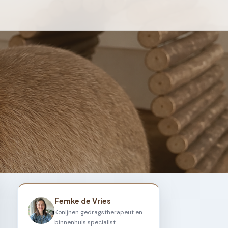
Femke de Vries
Konijnen gedragstherapeut en
binnenhuis specialist