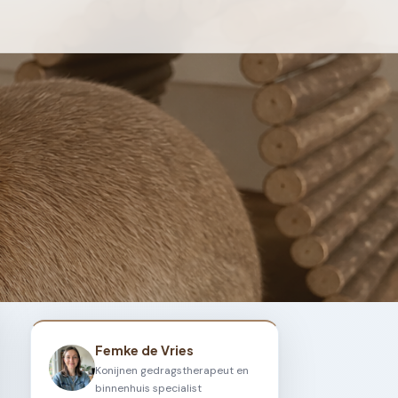
Femke de Vries
Konijnen gedragstherapeut en
binnenhuis specialist