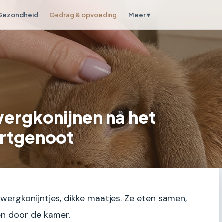
Gezondheid
Gedrag & opvoeding
Meer ▾
ergkonijnen na het
ortgenoot
dwergkonijntjes, dikke maatjes. Ze eten samen,
en door de kamer.