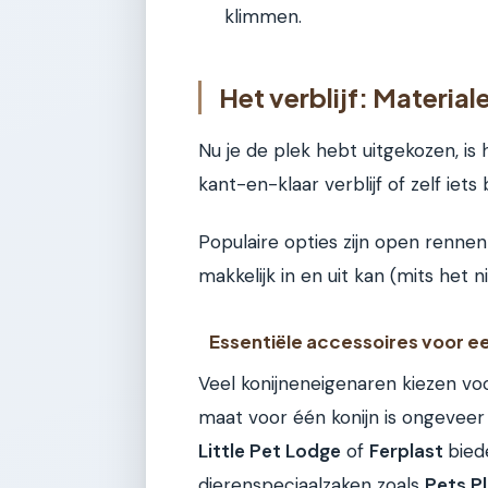
klimmen.
Het verblijf: Materia
Nu je de plek hebt uitgekozen, is 
kant-en-klaar verblijf of zelf iet
Populaire opties zijn open rennen
makkelijk in en uit kan (mits het 
Essentiële accessoires voor e
Veel konijneneigenaren kiezen vo
maat voor één konijn is ongeveer
Little Pet Lodge
of
Ferplast
bied
dierenspeciaalzaken zoals
Pets P