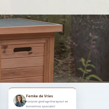
Femke de Vries
Konijnen gedragstherapeut en
binnenhuis specialist