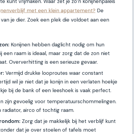
e kunt vrijmaken. Waar zet je zo’n konijnenpaleis
jnenverblijf met een klein appartement?
De
jn van je dier. Zoek een plek die voldoet aan een
zon:
Konijnen hebben daglicht nodig om hun
j een raam is ideaal, maar zorg dat de zon niet
aat. Oververhitting is een serieuze gevaar.
r:
Vermijd drukke looproutes waar constant
tijd wil je niet dat je konijn in een verlaten hoekje
kje bij de bank of een leeshoek is vaak perfect.
en zijn gevoelig voor temperatuurschommelingen.
n radiator, airco of tochtig raam.
 rondom:
Zorg dat je makkelijk bij het verblijf kunt
nder dat je over stoelen of tafels moet