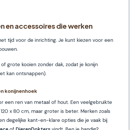
len en accessoires die werken
het tijd voor de inrichting. Je kunt kiezen voor een
s bouwen.
 of grote kooien zonder dak, zodat je konijn
niet kan ontsnappen).
en konijnenhoek
or een ren van metaal of hout. Een veelgebruikte
 120 x 80 cm, maar groter is beter. Merken zoals
en degelijke kant-en-klare opties die je vaak bij
lace
of
DierenDokters
vindt. Ben je handig?