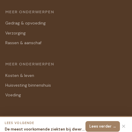
MEER ONDERWERPEN
Gedrag & opvoeding
Verzorging
Rassen & aanschaf
MEER ONDERWERPEN
Kosten & leven
Huisvesting binnenshuis
Voeding
LEES VOLGENDE
© 2026 Binnen Konijn
Alle rechten voorbehouden.
✕
Lees verder →
De meest voorkomende ziekten bij dwergkonijnen op een rij