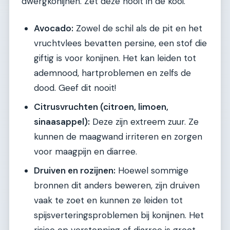
dwergkonijnen. Zet deze nooit in de kooi.
Avocado:
Zowel de schil als de pit en het
vruchtvlees bevatten persine, een stof die
giftig is voor konijnen. Het kan leiden tot
ademnood, hartproblemen en zelfs de
dood. Geef dit nooit!
Citrusvruchten (citroen, limoen,
sinaasappel):
Deze zijn extreem zuur. Ze
kunnen de maagwand irriteren en zorgen
voor maagpijn en diarree.
Druiven en rozijnen:
Hoewel sommige
bronnen dit anders beweren, zijn druiven
vaak te zoet en kunnen ze leiden tot
spijsverteringsproblemen bij konijnen. Het
risico op verstopping of diarree is groot.