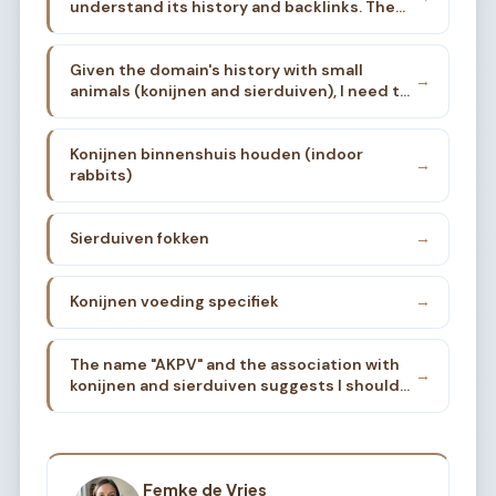
understand its history and backlinks. The
domain was associated with the
Kleindieren Vereniging AKPV in Hendrik-
Given the domain's history with small
Ido-Ambacht, focused on rabbits and
→
animals (konijnen and sierduiven), I need to
ornamental pigeons. Now I need to choose a
pick ONE specific thing. Options:
sub-sub-niche that's deep enough for 200
articles.
Konijnen binnenshuis houden (indoor
→
rabbits)
Sierduiven fokken
→
Konijnen voeding specifiek
→
The name "AKPV" and the association with
→
konijnen and sierduiven suggests I should
stay close to that. But I need a sub-sub-
niche.
Femke de Vries