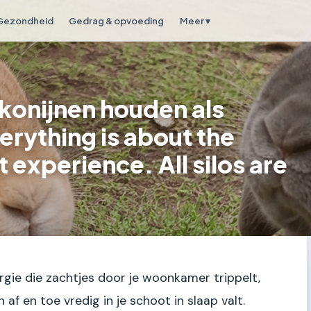
Gezondheid
Gedrag & opvoeding
Meer ▾
konijnen houden als
erything is about the
 experience. All silos are
nergie die zachtjes door je woonkamer trippelt,
 af en toe vredig in je schoot in slaap valt.