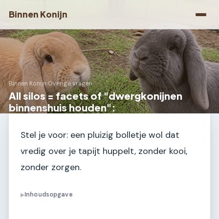
Binnen Konijn
Binnen Konijn
›
Overige vragen
All silos = facets of "dwergkonijnen
binnenshuis houden":
Stel je voor: een pluizig bolletje wol dat
vredig over je tapijt huppelt, zonder kooi,
zonder zorgen.
Inhoudsopgave
▶