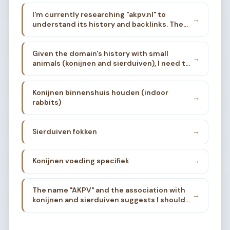
I'm currently researching "akpv.nl" to
→
understand its history and backlinks. The
domain was associated with the
Kleindieren Vereniging AKPV in Hendrik-
Given the domain's history with small
Ido-Ambacht, focused on rabbits and
→
animals (konijnen and sierduiven), I need to
ornamental pigeons. Now I need to choose a
pick ONE specific thing. Options:
sub-sub-niche that's deep enough for 200
articles.
Konijnen binnenshuis houden (indoor
→
rabbits)
Sierduiven fokken
→
Konijnen voeding specifiek
→
The name "AKPV" and the association with
→
konijnen and sierduiven suggests I should
stay close to that. But I need a sub-sub-
niche.