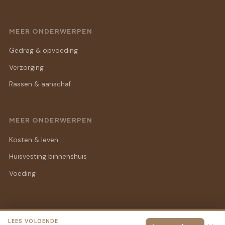
MEER ONDERWERPEN
Gedrag & opvoeding
Verzorging
Rassen & aanschaf
MEER ONDERWERPEN
Kosten & leven
Huisvesting binnenshuis
Voeding
LEES VOLGENDE
© 2026 Binnen Konijn
Alle rechten voorbehouden.