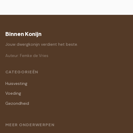
Binnen Konijn
Jouw dwergkonijn verdient het beste.
Auteur: Femke de Vries
CATEGORIEËN
Huisvesting
Voeding
Gezondheid
MEER ONDERWERPEN